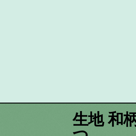
生地 和
つ。