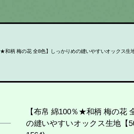
％★和柄 梅の花 全8色】しっかりめの縫いやすいオックス生地【50
【布帛 綿100％★和柄 梅の花
の縫いやすいオックス生地【50c