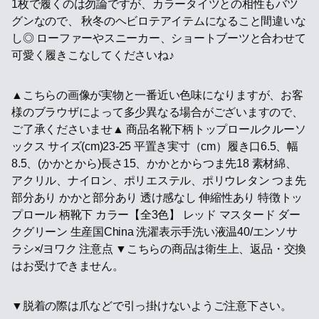
1枚で履くのは勿論ですが、カラータイツとの相性もバツ
グンなので、 秋冬のヘビロテアイテムになること間違いな
し◎ ローファーやスニーカー、ショートブーツと合わせて
可愛く履きこなしてくださいね♪
▲こちらの画像が実物と一番近い色味になりますが、お客
様のブラウザによって多少異なる場合がございますので、
ご了承くださいませ▲ 商品名靴下柄トップロールクルーソ
ックス サイズ(cm)23-25 平置き実寸（cm）履き口6.5、幅
8.5、(かかとから)長さ15、かかとからつま先18 素材綿、
アクリル、ナイロン、ポリエステル、ポリウレタン つま先
部分あり かかと部分あり 透け感なし 伸縮性あり 特徴トッ
プロール 柄靴下 カラー【全3色】 レッド マスタード ダー
クグリーン 生産国China 洗濯表示手洗い液温40/エンソサ
ラシ×/ヨワク 注意点 ▼こちらの商品は衛生上、返品・交換
はお受けできません。
▼脱着の際は爪などで引っ掛けないようご注意下さい。